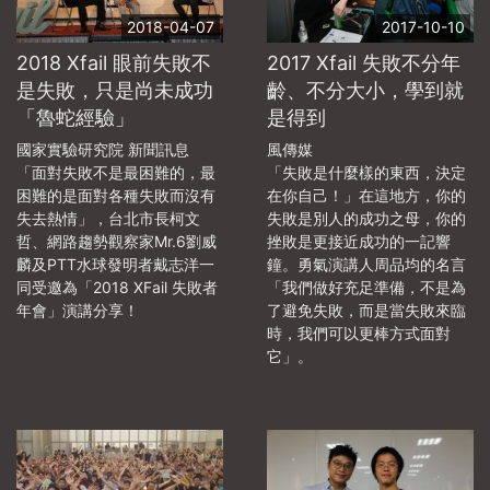
2018-04-07
2017-10-10
2018 Xfail 眼前失敗不
2017 Xfail 失敗不分年
是失敗，只是尚未成功
齡、不分大小，學到就
「魯蛇經驗」
是得到
國家實驗研究院 新聞訊息
風傳媒
「面對失敗不是最困難的，最
「失敗是什麼樣的東西，決定
困難的是面對各種失敗而沒有
在你自己！」在這地方，你的
失去熱情」，台北市長柯文
失敗是別人的成功之母，你的
哲、網路趨勢觀察家Mr.6劉威
挫敗是更接近成功的一記響
麟及PTT水球發明者戴志洋一
鐘。勇氣演講人周品均的名言
同受邀為「2018 XFail 失敗者
「我們做好充足準備，不是為
年會」演講分享！
了避免失敗，而是當失敗來臨
時，我們可以更棒方式面對
它」。