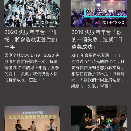
2020-10-15
2019-12-30
2020 失敗者年會 「遺
2019 失敗者年會「你
憾，將會造就更強勁的
的一個失敗，造就千千
一年」
萬萬成功」
因應全球COVID-19，2020 失
XFail年會舉辦第五屆！！！一
敗者年會暫停辦理一次。持續
同渡過五年時光的夥伴們，只
籌備2021年的線上年會，強勁
要有你們強韌意志力和支持，
的對手「失敗」我們仍會因你
相信任何挫折都不是「浪費時
而持續成長、茁壯！！
間」！讓我們一同並肩站起，
繼續向「失敗」學習！